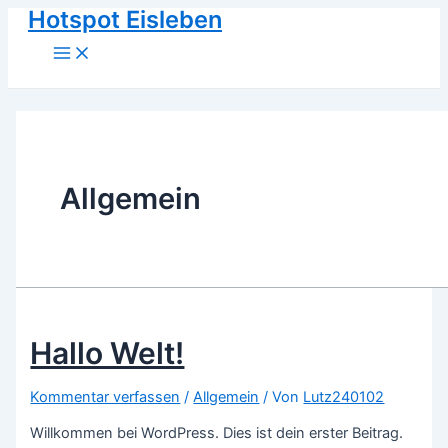
Main
Zum
Hotspot Eisleben
Menu
Inhalt
springen
Allgemein
Hallo Welt!
Kommentar verfassen
/
Allgemein
/ Von
Lutz240102
Willkommen bei WordPress. Dies ist dein erster Beitrag.